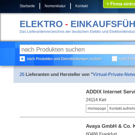
Firma eintr
Startseite
Nomenklatur
Kontakt
ELEKTRO
-
EINKAUFSFÜ
Das Lieferantenverzeichnis der deutschen Elektro und Elektronikindust
nach Produkten und Dienstleistungen suchen
nach Fir
25
Lieferanten und Hersteller von "
Virtual-Private-Net
ADDIX Internet Ser
24114 Kiel
Homepage
Kontakt aufne
Avaya GmbH & Co. 
60486 Frankfurt