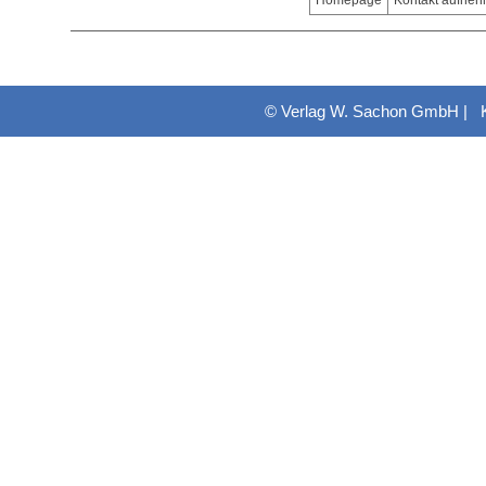
Homepage
Kontakt aufne
© Verlag W. Sachon GmbH |