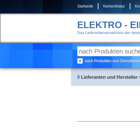
Startseite
Nomenklatur
Ko
ELEKTRO
-
E
Das Lieferantenverzeichnis der deuts
nach Produkten und Dienstleis
8
Lieferanten und Hersteller 