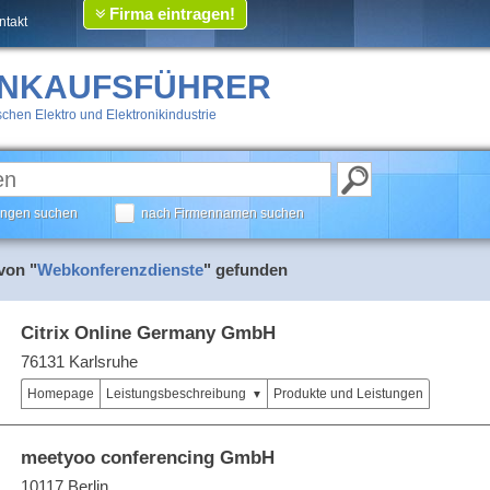
Firma eintragen!
ntakt
INKAUFSFÜHRER
chen Elektro und Elektronikindustrie
tungen suchen
nach Firmennamen suchen
von "
Webkonferenzdienste
" gefunden
Citrix Online Germany GmbH
76131 Karlsruhe
Homepage
Leistungsbeschreibung
Produkte und Leistungen
meetyoo conferencing GmbH
10117 Berlin