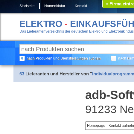
Firma eintr
Startseite
Nomenklatur
Kontakt
ELEKTRO
-
EINKAUFSFÜ
Das Lieferantenverzeichnis der deutschen Elektro und Elektronikindust
nach Produkten und Dienstleistungen suchen
nach Fir
63
Lieferanten und Hersteller von "
Individualprogrammi
adb-Sof
91233 Ne
Homepage
Kontakt aufne