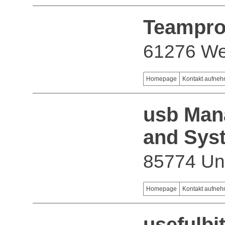
Teampr
61276 We
Homepage
Kontakt aufne
usb Man
and Sys
85774 Unt
Homepage
Kontakt aufne
usefulb