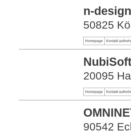
n-desig
50825 Kö
Homepage
Kontakt aufne
NubiSof
20095 H
Homepage
Kontakt aufne
OMNINE
90542 Ec