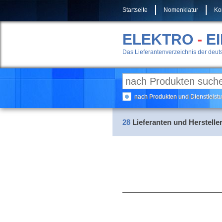
Startseite
Nomenklatur
Ko
ELEKTRO
-
E
Das Lieferantenverzeichnis der deuts
nach Produkten und Dienstleis
28
Lieferanten und Hersteller