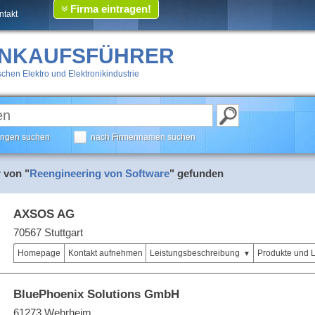
Firma eintragen!
ntakt
INKAUFSFÜHRER
chen Elektro und Elektronikindustrie
tungen suchen
nach Firmennamen suchen
 von "
Reengineering von Software
" gefunden
AXSOS AG
70567 Stuttgart
Homepage
Kontakt aufnehmen
Leistungsbeschreibung
Produkte und 
BluePhoenix Solutions GmbH
61273 Wehrheim