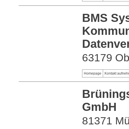
BMS Sys
Kommuni
Datenve
63179 Ob
Homepage
Kontakt aufne
Brüning
GmbH
81371 M