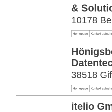
& Solut
10178 Ber
Homepage
Kontakt aufne
Hönigsb
Datente
38518 Gi
Homepage
Kontakt aufne
itelio G