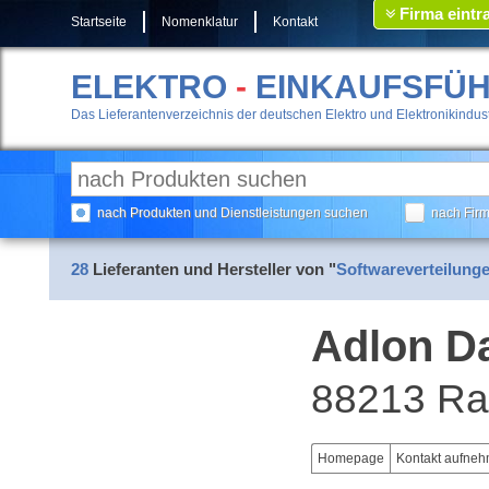
Firma eintr
Startseite
Nomenklatur
Kontakt
ELEKTRO
-
EINKAUFSFÜ
Das Lieferantenverzeichnis der deutschen Elektro und Elektronikindust
nach Produkten und Dienstleistungen suchen
nach Fir
28
Lieferanten und Hersteller von "
Softwareverteilunge
Adlon D
88213 Ra
Homepage
Kontakt aufne