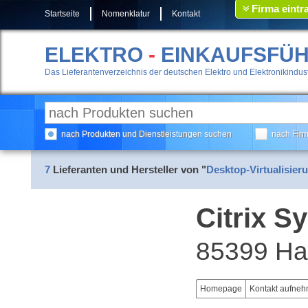
Firma eintr
Startseite
Nomenklatur
Kontakt
ELEKTRO
-
EINKAUFSFÜ
Das Lieferantenverzeichnis der deutschen Elektro und Elektronikindust
nach Produkten und Dienstleistungen suchen
nach Fir
7
Lieferanten und Hersteller von "
Desktop-Virtualisier
Citrix 
85399 Ha
Homepage
Kontakt aufne