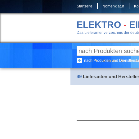
Startseite
Nomenklatur
Ko
ELEKTRO
-
E
Das Lieferantenverzeichnis der deuts
nach Produkten und Dienstleis
49
Lieferanten und Hersteller