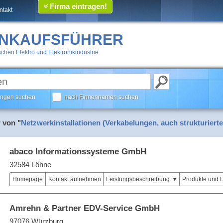
Firma eintragen!
ntakt
INKAUFSFÜHRER
chen Elektro und Elektronikindustrie
tungen suchen
nach Firmennamen suchen
 von "
Netzwerkinstallationen (Verkabelungen, auch strukturierte
abaco Informationssysteme GmbH
32584 Löhne
Homepage
Kontakt aufnehmen
Leistungsbeschreibung
Produkte und 
Amrehn & Partner EDV-Service GmbH
97076 Würzburg