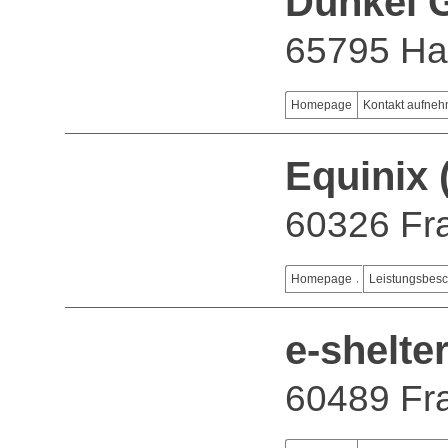
Dunkel
65795 Ha
Homepage
Kontakt aufne
Equinix
60326 Fra
Homepage
Leistungsbes
e-shelte
60489 Fr