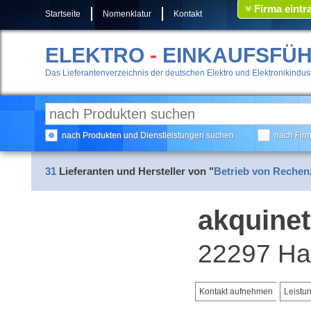
Firma eintr
Startseite
Nomenklatur
Kontakt
ELEKTRO
-
EINKAUFSFÜ
Das Lieferantenverzeichnis der deutschen Elektro und Elektronikindust
nach Produkten und Dienstleistungen suchen
nach Fir
31
Lieferanten und Hersteller von "
Betrieb von Rechen
akquine
22297 H
Kontakt aufnehmen
Leistu