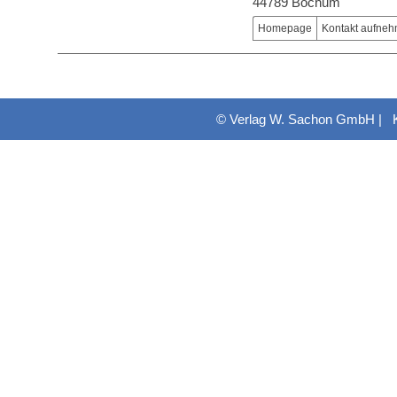
44789 Bochum
Homepage
Kontakt aufne
© Verlag W. Sachon GmbH |