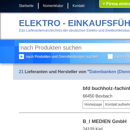
Firma eintr
Startseite
Nomenklatur
Kontakt
ELEKTRO
-
EINKAUFSFÜ
Das Lieferantenverzeichnis der deutschen Elektro und Elektronikindust
nach Produkten und Dienstleistungen suchen
nach Fir
21
Lieferanten und Hersteller von "
Datenbanken (Diens
bfd buchholz-fachi
66450 Bexbach
Homepage
Kontakt aufne
B_I MEDIEN GmbH
24109 Kiel