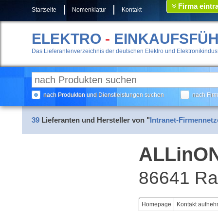
Firma eintr
Startseite
Nomenklatur
Kontakt
ELEKTRO
-
EINKAUFSFÜ
Das Lieferantenverzeichnis der deutschen Elektro und Elektronikindust
nach Produkten und Dienstleistungen suchen
nach Fir
39
Lieferanten und Hersteller von "
Intranet-Firmennetz
ALLinO
86641 Ra
Homepage
Kontakt aufne