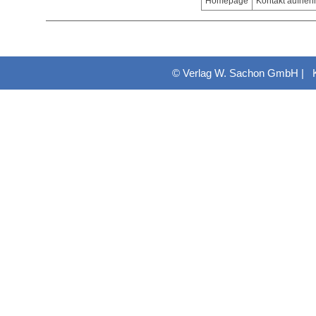
Homepage
Kontakt aufne
© Verlag W. Sachon GmbH |