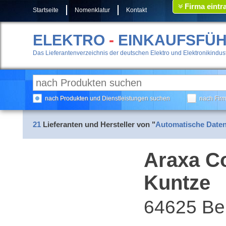
Firma eintr
Startseite
Nomenklatur
Kontakt
ELEKTRO
-
EINKAUFSFÜ
Das Lieferantenverzeichnis der deutschen Elektro und Elektronikindust
nach Produkten und Dienstleistungen suchen
nach Fir
21
Lieferanten und Hersteller von "
Automatische Date
Araxa Co
Kuntze
64625 Be