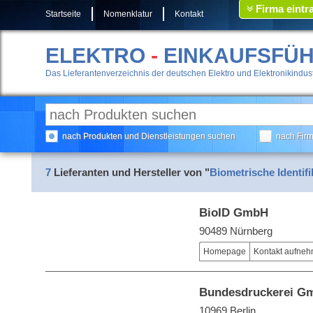
Firma eintr
Startseite
Nomenklatur
Kontakt
ELEKTRO
-
EINKAUFSFÜ
Das Lieferantenverzeichnis der deutschen Elektro und Elektronikindust
nach Produkten und Dienstleistungen suchen
nach Fir
7
Lieferanten und Hersteller von "
Biometrische Identif
BioID GmbH
90489 Nürnberg
Homepage
Kontakt aufne
Bundesdruckerei G
10969 Berlin