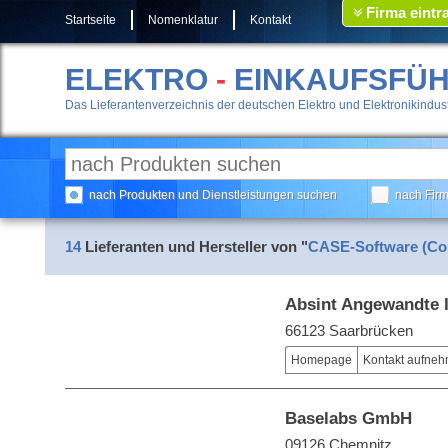
Firma eintr
Startseite
Nomenklatur
Kontakt
ELEKTRO
-
EINKAUFSFÜ
Das Lieferantenverzeichnis der deutschen Elektro und Elektronikindust
nach Produkten und Dienstleistungen suchen
nach Fir
14
Lieferanten und Hersteller von "
CASE-Software (Com
Absint Angewandte 
66123 Saarbrücken
Homepage
Kontakt aufne
Baselabs GmbH
09126 Chemnitz