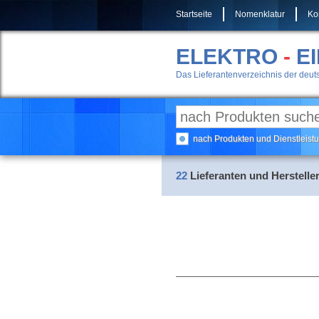
Startseite
Nomenklatur
Ko
ELEKTRO
-
E
Das Lieferantenverzeichnis der deuts
nach Produkten und Dienstleis
22
Lieferanten und Hersteller