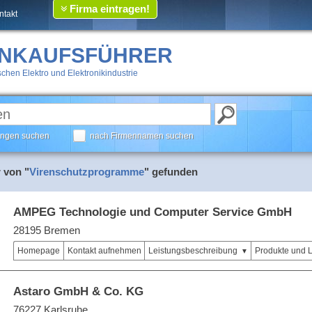
Firma eintragen!
ntakt
INKAUFSFÜHRER
chen Elektro und Elektronikindustrie
tungen suchen
nach Firmennamen suchen
 von "
Virenschutzprogramme
" gefunden
AMPEG Technologie und Computer Service GmbH
28195 Bremen
Homepage
Kontakt aufnehmen
Leistungsbeschreibung
Produkte und 
Astaro GmbH & Co. KG
76227 Karlsruhe