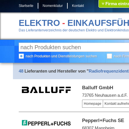
Firma eintr
Startseite
Nomenklatur
Kontakt
ELEKTRO
-
EINKAUFSFÜ
Das Lieferantenverzeichnis der deutschen Elektro und Elektronikindust
nach Produkten und Dienstleistungen suchen
nach Fir
48
Lieferanten und Hersteller von "
Radiofrequenzident
Balluff GmbH
73765 Neuhausen a.d.F.
Homepage
Kontakt aufne
Pepperl+Fuchs SE
68307 Mannheim