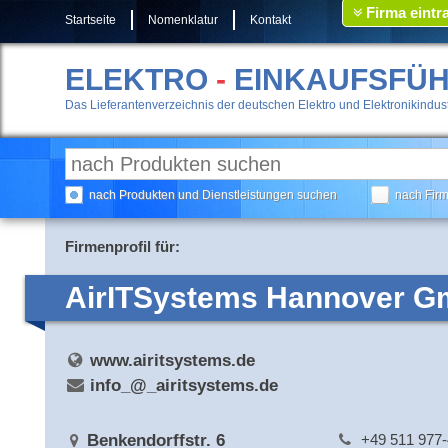
Firma eintr
Startseite
Nomenklatur
Kontakt
ELEKTRO
-
EINKAUFSFÜ
Das Lieferantenverzeichnis der deutschen Elektro und Elektronikindust
nach Produkten und Dienstleistungen suchen
nach Fir
Firmenprofil für:
AirITSystems Hannover 
www.airitsystems.de
info_@_airitsystems.de
Benkendorffstr. 6
+49 511 977