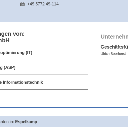
+49 5772 49-114
ngen von:
Unterneh
mbH
Geschäftsf
optimierung (IT)
Ulrich Beerhorst
ng (ASP)
e Informationstechnik
anten in:
Espelkamp