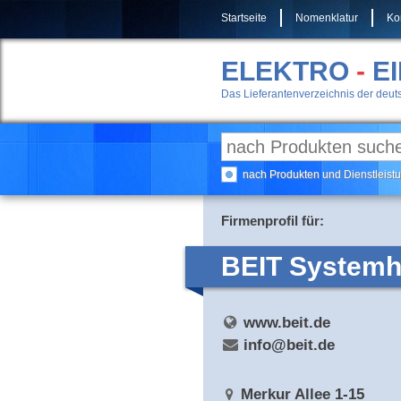
Startseite
Nomenklatur
Ko
ELEKTRO
-
E
Das Lieferantenverzeichnis der deuts
nach Produkten und Dienstleis
Firmenprofil für:
BEIT System
www.beit.de
info@beit.de
Merkur Allee 1-15