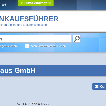
Firma eintragen!
ntakt
INKAUFSFÜHRER
chen Elektro und Elektronikindustrie
tungen suchen
nach Firmennamen suchen
haus GmbH
Kon
+49 5772 49-555