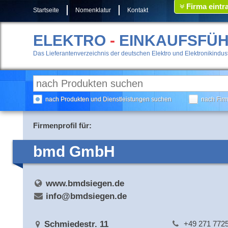
Firma eintr
Startseite
Nomenklatur
Kontakt
ELEKTRO
-
EINKAUFSFÜ
Das Lieferantenverzeichnis der deutschen Elektro und Elektronikindust
nach Produkten und Dienstleistungen suchen
nach Fir
Firmenprofil für:
bmd GmbH
www.bmdsiegen.de
info@bmdsiegen.de
Schmiedestr. 11
+49 271 772