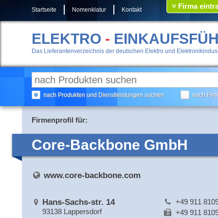
Firma eintr
Startseite
Nomenklatur
Kontakt
ELEKTRO
-
EINKAUFSFÜ
Das Lieferantenverzeichnis der deutschen Elektro und Elektronikindust
nach Produkten und Dienstleistungen suchen
nach Fir
Firmenprofil für:
Core-Backbone GmbH
www.core-backbone.com
Hans-Sachs-str. 14
+49 911 810
93138 Lappersdorf
+49 911 810