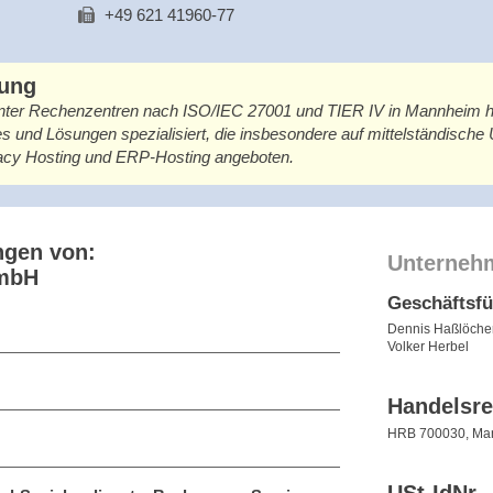
+49 621 41960-77
bung
anter Rechenzentren nach ISO/IEC 27001 und TIER IV in Mannheim ha
 und Lösungen spezialisiert, die insbesondere auf mittelständische
gacy Hosting und ERP-Hosting angeboten.
ngen von:
Unterneh
GmbH
Geschäftsf
Dennis Haßlöche
Volker Herbel
Handelsre
HRB 700030, Ma