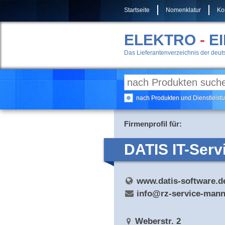
Startseite
Nomenklatur
Ko
ELEKTRO
-
E
Das Lieferantenverzeichnis der deuts
nach Produkten und Dienstleis
Firmenprofil für:
DATIS IT-Ser
www.datis-software.d
info@rz-service-man
Weberstr. 2