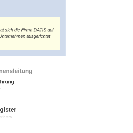
t sich die Firma DATIS auf
 Unternehmen ausgerichtet
mensleitung
ührung
r
gister
nnheim