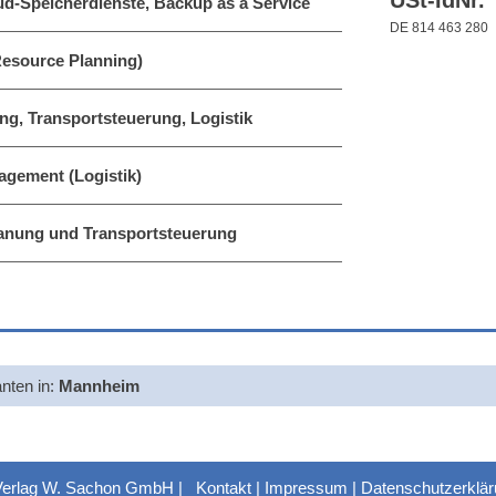
USt-IdNr.
ud-Speicherdienste, Backup as a Service
DE 814 463 280
esource Planning)
ng, Transportsteuerung, Logistik
agement (Logistik)
lanung und Transportsteuerung
anten in:
Mannheim
Verlag W. Sachon GmbH |
Kontakt
|
Impressum
|
Datenschutzerklä