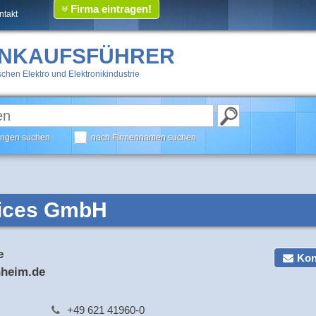
Firma eintragen!
ntakt
INKAUFSFÜHRER
chen Elektro und Elektronikindustrie
tungen suchen
nach Firmennamen suchen
vices GmbH
e
Kon
nheim.de
+49 621 41960-0