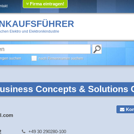
Firma eintragen!
ntakt
INKAUFSFÜHRER
chen Elektro und Elektronikindustrie
tungen suchen
nach Firmennamen suchen
 Business Concepts & Solution
Kon
l.com
2
+49 30 290280-100