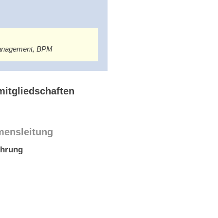
tmanagement, BPM
itgliedschaften
mensleitung
ührung