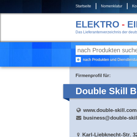
Startseite
Nomenklatur
Ko
ELEKTRO
-
E
Das Lieferantenverzeichnis der deuts
nach Produkten und Dienstleis
Firmenprofil für:
Double Skill
www.double-skill.com
business@double-skil
Karl-Liebknecht-Str. 3