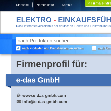
Firma eintr
Startseite
Nomenklatur
Kontakt
ELEKTRO
-
EINKAUFSFÜ
Das Lieferantenverzeichnis der deutschen Elektro und Elektronikindust
nach Produkten und Dienstleistungen suchen
nach Fir
Firmenprofil für:
e-das GmbH
www.e-das-gmbh.com
info@e-das-gmbh.com