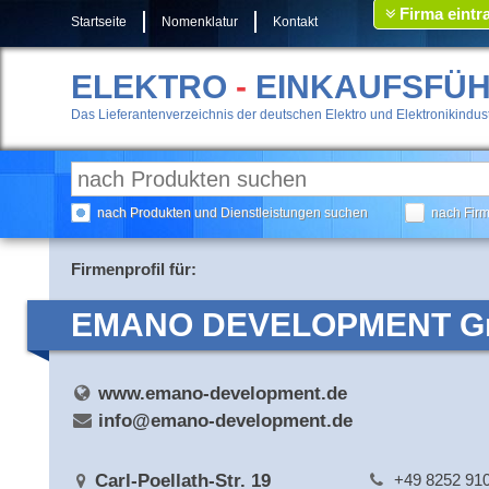
Firma eintr
Startseite
Nomenklatur
Kontakt
ELEKTRO
-
EINKAUFSFÜ
Das Lieferantenverzeichnis der deutschen Elektro und Elektronikindust
nach Produkten und Dienstleistungen suchen
nach Fir
Firmenprofil für:
EMANO DEVELOPMENT 
www.emano-development.de
info@emano-development.de
Carl-Poellath-Str. 19
+49 8252 91