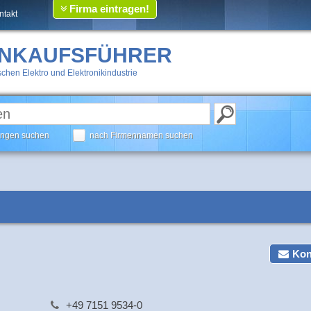
Firma eintragen!
ntakt
INKAUFSFÜHRER
chen Elektro und Elektronikindustrie
tungen suchen
nach Firmennamen suchen
Kon
+49 7151 9534-0