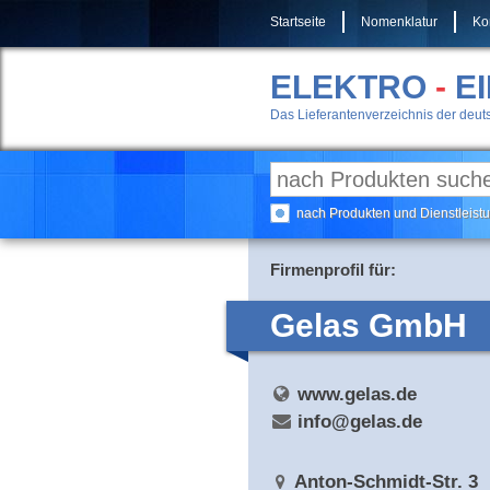
Startseite
Nomenklatur
Ko
ELEKTRO
-
E
Das Lieferantenverzeichnis der deuts
nach Produkten und Dienstleis
Firmenprofil für:
Gelas GmbH
www.gelas.de
info@gelas.de
Anton-Schmidt-Str. 3