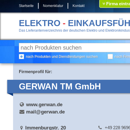
Firma eintr
Startseite
Nomenklatur
Kontakt
ELEKTRO
-
EINKAUFSFÜ
Das Lieferantenverzeichnis der deutschen Elektro und Elektronikindust
nach Produkten und Dienstleistungen suchen
nach Fir
Firmenprofil für:
GERWAN TM GmbH
www.gerwan.de
mail@gerwan.de
Immenburgstr. 20
+49 228 969