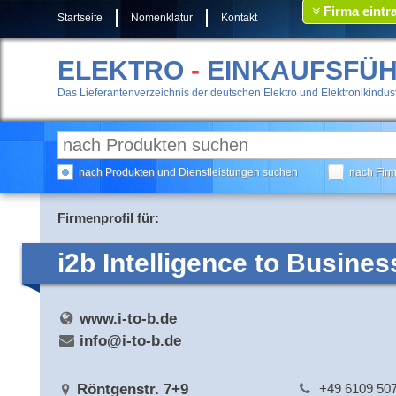
Firma eintr
Startseite
Nomenklatur
Kontakt
ELEKTRO
-
EINKAUFSFÜ
Das Lieferantenverzeichnis der deutschen Elektro und Elektronikindust
nach Produkten und Dienstleistungen suchen
nach Fir
Firmenprofil für:
i2b Intelligence to Busin
www.i-to-b.de
info@i-to-b.de
Röntgenstr. 7+9
+49 6109 50