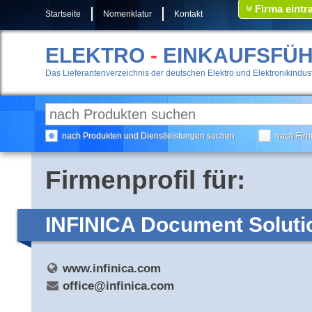
Firma eintr
Startseite
Nomenklatur
Kontakt
ELEKTRO
-
EINKAUFSFÜ
Das Lieferantenverzeichnis der deutschen Elektro und Elektronikindust
nach Produkten und Dienstleistungen suchen
nach Fir
Firmenprofil für:
INFINICA Document Soluti
www.infinica.com
office@infinica.com