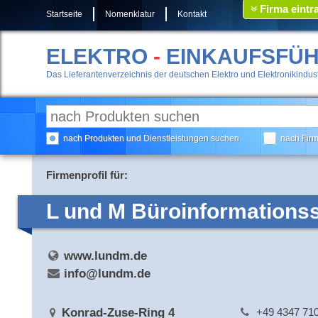
Firma eintr
Startseite
Nomenklatur
Kontakt
ELEKTRO
-
EINKAUFSFÜ
Das Lieferantenverzeichnis der deutschen Elektro und Elektronikindust
nach Produkten und Dienstleistungen suchen
nach Fir
Firmenprofil für:
L und M Büroinformation
www.lundm.de
info@lundm.de
Konrad-Zuse-Ring 4
+49 4347 71