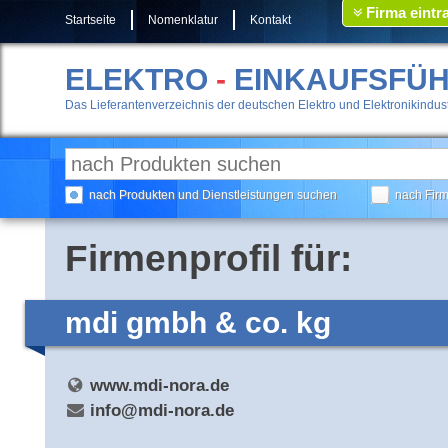
Firma eintr
Startseite
Nomenklatur
Kontakt
ELEKTRO
-
EINKAUFSFÜ
Das Lieferantenverzeichnis der deutschen Elektro und Elektronikindust
nach Produkten und Dienstleistungen suchen
nach Fir
Firmenprofil für:
mdi gmbh & co. kg
www.mdi-nora.de
info@mdi-nora.de