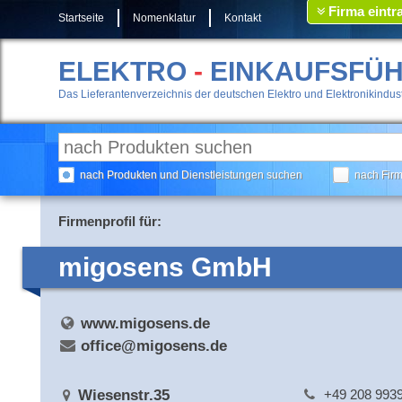
Firma eintr
Startseite
Nomenklatur
Kontakt
ELEKTRO
-
EINKAUFSFÜ
Das Lieferantenverzeichnis der deutschen Elektro und Elektronikindust
nach Produkten und Dienstleistungen suchen
nach Fir
Firmenprofil für:
migosens GmbH
www.migosens.de
office@migosens.de
Wiesenstr.35
+49 208 993