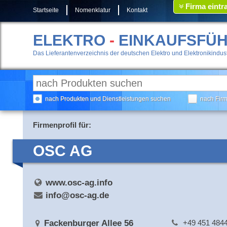
Firma eintr
Startseite
Nomenklatur
Kontakt
ELEKTRO
-
EINKAUFSFÜ
Das Lieferantenverzeichnis der deutschen Elektro und Elektronikindust
nach Produkten und Dienstleistungen suchen
nach Fir
Firmenprofil für:
OSC AG
www.osc-ag.info
info@osc-ag.de
Fackenburger Allee 56
+49 451 484