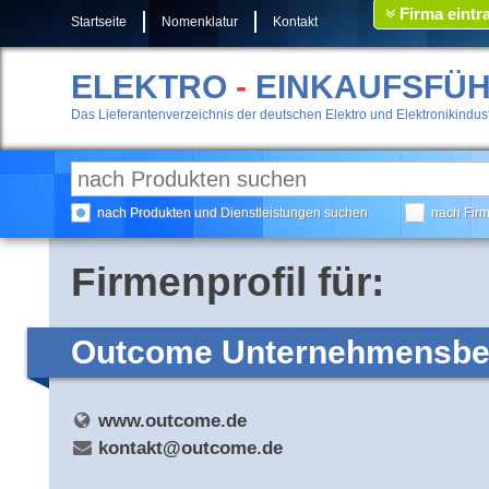
Firma eintr
Startseite
Nomenklatur
Kontakt
ELEKTRO
-
EINKAUFSFÜ
Das Lieferantenverzeichnis der deutschen Elektro und Elektronikindust
nach Produkten und Dienstleistungen suchen
nach Fir
Firmenprofil für:
Outcome Unternehmensb
www.outcome.de
kontakt@outcome.de