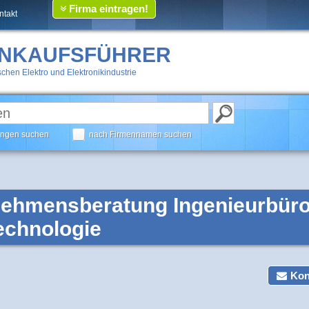
Firma eintragen!
ntakt
INKAUFSFÜHRER
chen Elektro und Elektronikindustrie
tungen suchen
nach Firmennamen suchen
ehmensberatung Ingenieurbüro 
echnologie
Kon