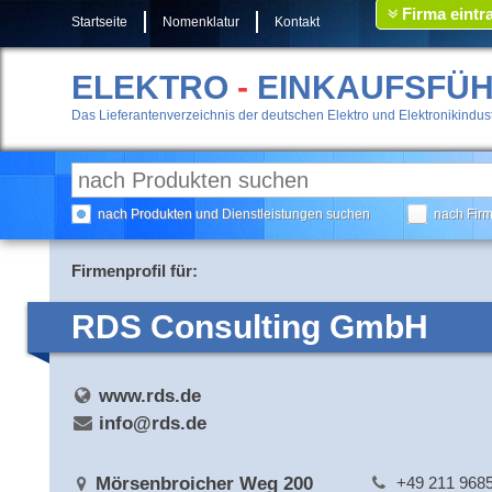
Firma eintr
Startseite
Nomenklatur
Kontakt
ELEKTRO
-
EINKAUFSFÜ
Das Lieferantenverzeichnis der deutschen Elektro und Elektronikindust
nach Produkten und Dienstleistungen suchen
nach Fir
Firmenprofil für:
RDS Consulting GmbH
www.rds.de
info@rds.de
Mörsenbroicher Weg 200
+49 211 968