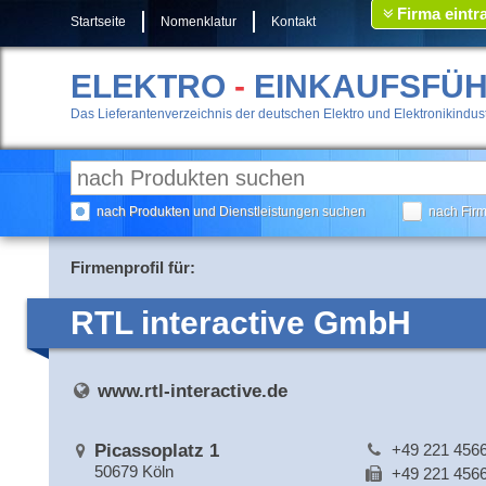
Firma eintr
Startseite
Nomenklatur
Kontakt
ELEKTRO
-
EINKAUFSFÜ
Das Lieferantenverzeichnis der deutschen Elektro und Elektronikindust
nach Produkten und Dienstleistungen suchen
nach Fir
Firmenprofil für:
RTL interactive GmbH
www.rtl-interactive.de
Picassoplatz 1
+49 221 456
50679 Köln
+49 221 456