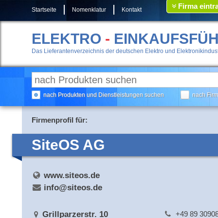
Firma eintr
Startseite
Nomenklatur
Kontakt
ELEKTRO
-
EINKAUFSFÜ
Das Lieferantenverzeichnis der deutschen Elektro und Elektronikindust
nach Produkten und Dienstleistungen suchen
nach Fir
Firmenprofil für:
SiteOS AG
www.siteos.de
info@siteos.de
Grillparzerstr. 10
+49 89 3090