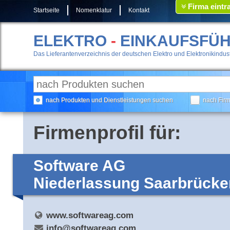
Firma eintr
Startseite
Nomenklatur
Kontakt
ELEKTRO
-
EINKAUFSFÜ
Das Lieferantenverzeichnis der deutschen Elektro und Elektronikindust
nach Produkten und Dienstleistungen suchen
nach Fir
Firmenprofil für:
Software AG
Niederlassung Saarbrücke
www.softwareag.com
info@softwareag.com