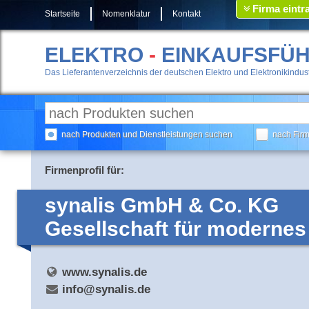
Firma eintr
Startseite
Nomenklatur
Kontakt
ELEKTRO
-
EINKAUFSFÜ
Das Lieferantenverzeichnis der deutschen Elektro und Elektronikindust
nach Produkten und Dienstleistungen suchen
nach Fir
Firmenprofil für:
synalis GmbH & Co. KG
Gesellschaft für moderne
www.synalis.de
info@synalis.de