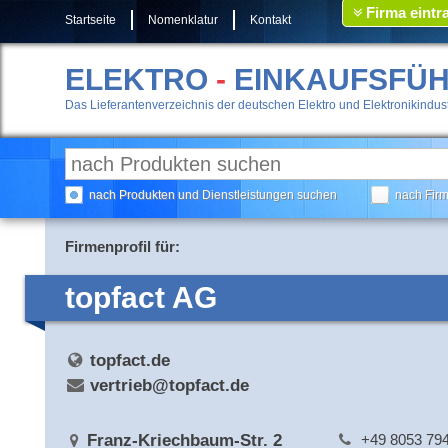
Firma eintr
Startseite
Nomenklatur
Kontakt
ELEKTRO
-
EINKAUFSFÜ
Das Lieferantenverzeichnis der deutschen Elektro und Elektronikindust
nach Produkten und Dienstleistungen suchen
nach Fir
Firmenprofil für:
topfact AG
topfact.de
vertrieb@topfact.de
Franz-Kriechbaum-Str. 2
+49 8053 79