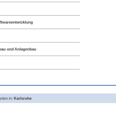
oftwareentwicklung
nbau und Anlagenbau
anten in:
Karlsruhe