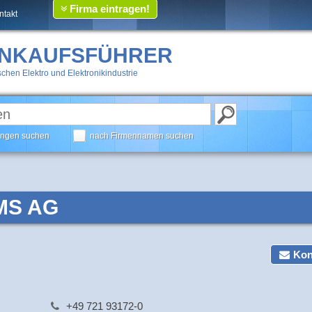
Firma eintragen!
ntakt
INKAUFSFÜHRER
chen Elektro und Elektronikindustrie
tungen suchen
nach Firmennamen suchen
MS AG
Kon
+49 721 93172-0