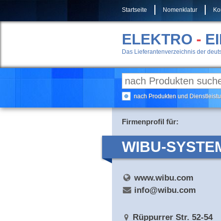
Startseite
Nomenklatur
Ko
ELEKTRO
-
E
Das Lieferantenverzeichnis der deuts
nach Produkten und Dienstleis
Firmenprofil für:
WIBU-SYSTE
www.wibu.com
info@wibu.com
Rüppurrer Str. 52-54