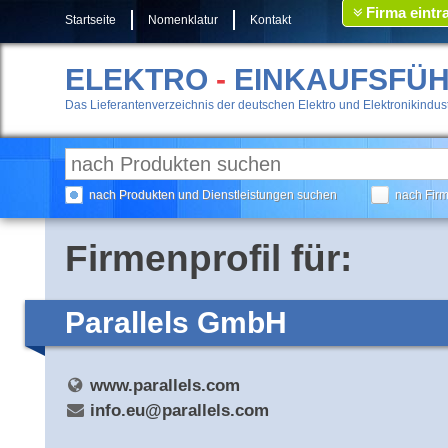
Firma eintr
Startseite
Nomenklatur
Kontakt
ELEKTRO
-
EINKAUFSFÜ
Das Lieferantenverzeichnis der deutschen Elektro und Elektronikindust
nach Produkten und Dienstleistungen suchen
nach Fir
Firmenprofil für:
Parallels GmbH
www.parallels.com
info.eu@parallels.com